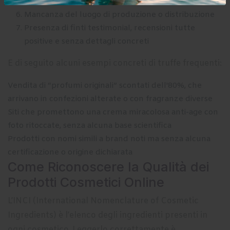
esposta
Mancanza del luogo di produzione o distribuzione
Presenza di finti testimonial, recensioni tutte
positive e senza dettagli concreti
E di seguito alcuni esempi concreti di truffe frequenti:
Vendita di “profumi originali” scontati dell'80%, che
arrivano in confezioni alterate o con fragranze diverse
Siti che promettono una crema miracolosa anti-age con
foto ritoccate, senza alcuna base scientifica
Prodotti con nomi simili a brand noti ma senza alcuna
certificazione o origine dichiarata
Come Riconoscere la Qualità dei
Prodotti Cosmetici Online
L’INCI (International Nomenclature of Cosmetic
Ingredients) è l’elenco degli ingredienti presenti in
ogni cosmetico. Leggerlo correttamente è