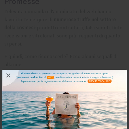
Promesse
L’elevata domanda e l’anonimato del web hanno
favorito l’emergere di
numerose truffe nel settore
della cosmesi
: prodotti contraffatti, falsi sconti, finte
recensioni e siti clonati sono più frequenti di quanto
si pensi.
E quindi, come riconoscerle? Ecco alcuni segnali di
allarme:
Prezzo troppo basso rispetto al prezzo ufficiale
Sito con design scadente o troppe pubblicità
invasive
Mancanza di indicazioni legali, partita IVA o contatti
reali
Spedizione da paesi sconosciuti o indirizzi sospetti
Nessuna politica di resi o rimborso chiaramente