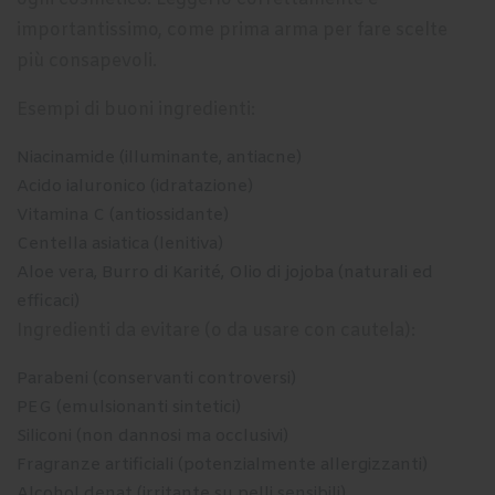
importantissimo, come prima arma per fare scelte
più consapevoli.
Esempi di buoni ingredienti:
Niacinamide (illuminante, antiacne)
Acido ialuronico (idratazione)
Vitamina C (antiossidante)
Centella asiatica (lenitiva)
Aloe vera, Burro di Karité, Olio di jojoba (naturali ed
efficaci)
Ingredienti da evitare (o da usare con cautela):
Parabeni (conservanti controversi)
PEG (emulsionanti sintetici)
Siliconi (non dannosi ma occlusivi)
Fragranze artificiali (potenzialmente allergizzanti)
Alcohol denat (irritante su pelli sensibili)