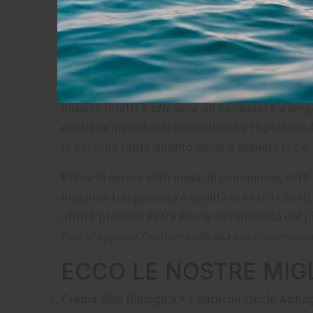
Se ti trovi in questa sezione, vuol dire che de
tanti prodotti biologici certificati adatti ad o
abbiamo deciso di unire alcuni di loro in matr
I nostri cosmetici biologici naturali
sono pensat
mission infatti è
ottenere un benessere a lung
contiene
ingredienti cosmetici
che rispettano l
le persone tanto quanto verso il pianeta in cui
Prima di essere stati messi in commercio, tutti 
massima trasparenza e qualità ai nostri clienti
offrire prodotti Extra Bio: la sostenibilità de
Poc si oppone fermamente alla sperimentazione
ECCO LE NOSTRE MIGL
Crema Viso Biologica + Contorno Occhi Antia