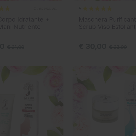
5
1 recensioni
orpo Idratante +
Maschera Purifican
ani Nutriente
Scrub Viso Esfolian
00
€ 30,00
€ 31,00
€ 33,00
 AL CARRELLO
AGGIUNGI AL CARRELLO