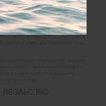
potrai scegliere le tue
Idee Regalo Cosmetici
:
ialogano tra loro con un'intesa unica
; così
delicato, senza lasciare traccia: la nostra
mulato senza la presenza di sostanze nocive e
ci naturali al 100%
siano "responsabili" verso
laboratori esterni e indipendenti, per garantire
enuto, sancisce il nostro costante impegno a
zione di cosmetici naturali.
Il marchio Poc a
lla del consumatore.
E REGALO BIO