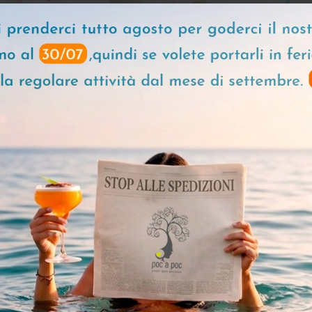
5
1 recensioni
orpo Delicato +
Siero Antiage + Cr
orpo Idratante
Biologica
00
€ 59,00
€ 49,00
€ 62,00
 AL CARRELLO
AGGIUNGI AL CARRELLO
METICI