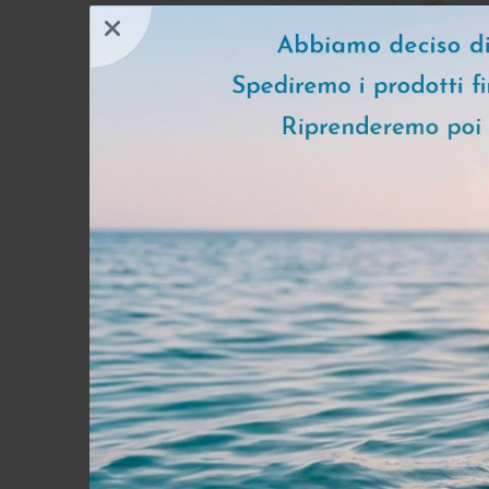
5
Scrub C
Crema C
€ 45,
AGGIUNGI
IDEE REGALO COS