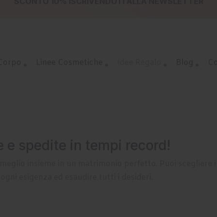
SPEDIZIONE GRATUITA DA € 49,00
SCONTO 10%
ISCRIVENDOTI ALLA
NEWSLETTER
 Corpo
Linee Cosmetiche
Idee Regalo
Blog
Co
e spedite in tempi record!
meglio insieme in un matrimonio perfetto. Puoi scegliere il
gni esigenza ed esaudire tutti i desideri.