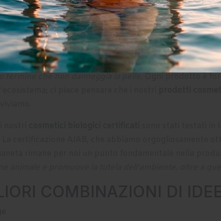
sideri stupire una persona cara con un regalo speciale. Qui 
gni esigenza o ricorrenza.
I nostri cosmetici Made in Italy d
imonio per creare combinazioni perfette.
i per chi vuole prendersi cura della propria pelle in modo 
o termine che non danneggia la pelle.
Ogni prodotto è for
'ecosistema; ci piace pensare che i nostri
prodotti cosmeti
 viviamo.
i nostri
cosmetici biologici certificati
sono stati testati in 
. La certificazione
AIAB
, che abbiamo orgogliosamente ott
l pianeta rimane per noi un punto fondamentale nella produ
 animale e promuove la tutela dell'ambiente, oltre a que
IORI COMBINAZIONI DI IDE
ge