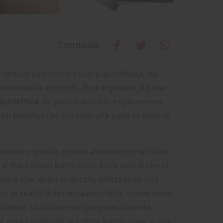
Condividi:
 spesso subiscono l'usura quotidiana, dai
 mantenerle morbide, lisce e giovani, è bene
protettiva
. In questo articolo esploreremo
li benefici che portano alla pelle in fatto di
ressate e gonfie; questo avviene soprattutto
 o macchinari particolari. Ecco quindi che ci
sare che, dopo la doccia, utilizzando una
to. In realtà le formulazioni delle creme mani
nsistenze. La lozione corpo generalmente
i in essa contenuti; le creme hanno invece una