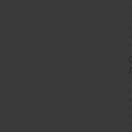
v
L
f
a
d
C
p
q
v
t
L