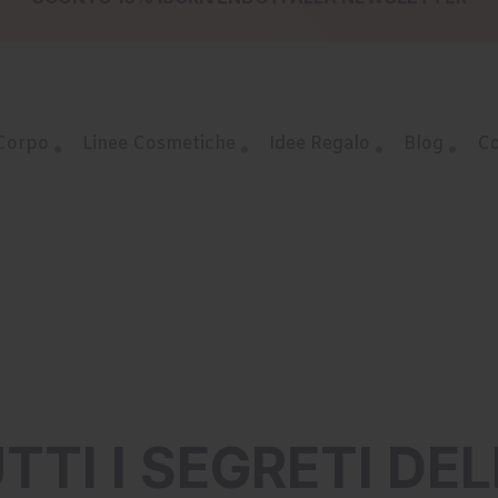
SPEDIZIONE GRATUITA DA € 49,00
SCONTO 10%
ISCRIVENDOTI ALLA
NEWSLETTER
 Corpo
Linee Cosmetiche
Idee Regalo
Blog
Co
TTI I SEGRETI D