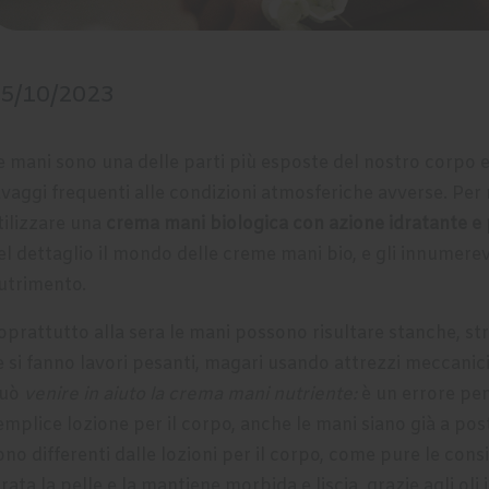
5/10/2023
e mani sono una delle parti più esposte del nostro corpo e
avaggi frequenti alle condizioni atmosferiche avverse. Per
tilizzare una
crema mani biologica con azione idratante e 
el dettaglio il mondo delle creme mani bio, e gli innumerevo
utrimento.
oprattutto alla sera le mani possono risultare stanche, st
e si fanno lavori pesanti, magari usando attrezzi meccanici
uò
venire in aiuto la crema mani nutriente:
è un errore pen
emplice lozione per il corpo, anche le mani siano già a pos
ono differenti dalle lozioni per il corpo, come pure le co
drata la pelle e la mantiene morbida e liscia, grazie agli ol