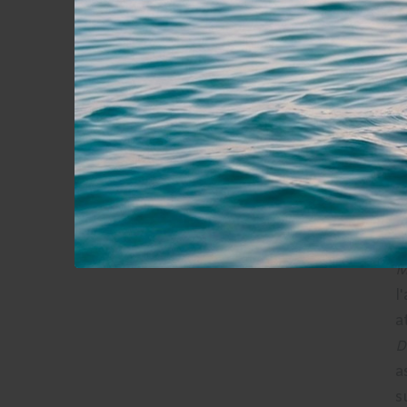
l
P
a
U
m
R
a
D
m
p
M
l
a
D
a
s