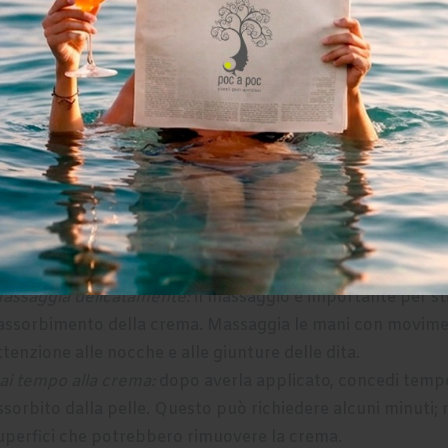
a crema in modo efficace.
ulisci le mani:
prima di applicare la crema, assicurati che le
ccuratamente con acqua tiepida e sapone, quindi asciuga
sa la quantità adeguata:
in genere, una quantità equivalen
ani. È importante non esagerare, altrimenti potrebbero ri
iscalda la crema:
prima di applicarla, sfrega leggermente l
iuterà i tuoi pori a assorbire meglio il prodotto.
istribuisci uniformemente:
inizia applicando la
crema mani
odo uniforme su tutta la superficie, comprese le dita e le c
iù secche o danneggiate.
assaggia delicatamente:
il massaggio è importante per sti
'assorbimento della crema. Massaggia le mani con moviment
ttenzione alle nocche e alle giunture delle dita.
ai tempo alla crema:
dopo averla applicato, concedi temp
ssorbito dalla pelle. Questo può richiedere alcuni minuti; 
uperfici che potrebbero rimuovere la crema.