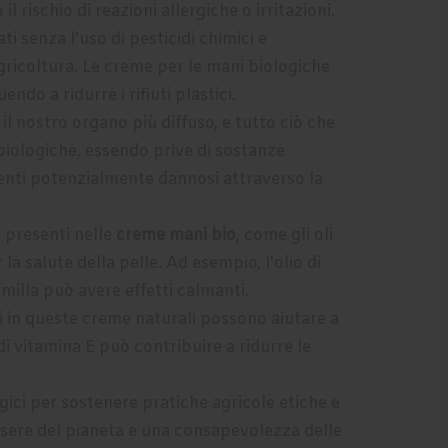
 rischio di reazioni allergiche o irritazioni.
ti senza l'uso di pesticidi chimici e
agricoltura. Le creme per le mani biologiche
ndo a ridurre i rifiuti plastici.
 il nostro organo più diffuso, e tutto ciò che
 biologiche, essendo prive di sostanze
dienti potenzialmente dannosi attraverso la
 presenti nelle
creme mani bio
, come gli oli
 la salute della pelle. Ad esempio, l'olio di
milla può avere effetti calmanti.
ti in queste creme naturali possono aiutare a
di vitamina E può contribuire a ridurre le
ici per sostenere pratiche agricole etiche e
essere del pianeta e una consapevolezza delle