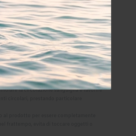
 tue mani siano pulite e asciutte. Lavale
le delicatamente con un asciugamano pulito.
te a una noce è sufficiente per entrambe le
sultare troppo unte.
a crema tra le mani per riscaldarla. Questo
 bio
sulla parte superiore e distribuiscila in
uticole. Assicurati di concentrarti sulle aree
molare la circolazione sanguigna e favorire
i circolari, prestando particolare
o al prodotto per essere completamente
nel frattempo, evita di toccare oggetti o