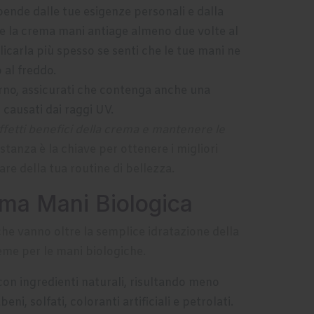
pende dalle tue esigenze personali e dalla
are la crema mani antiage almeno due volte al
licarla più spesso se senti che le tue mani ne
 al freddo.
orno, assicurati che contenga anche una
 causati dai raggi UV.
ffetti benefici della crema e mantenere le
tanza è la chiave per ottenere i migliori
lare della tua routine di bellezza.
ema Mani Biologica
he vanno oltre la semplice idratazione della
reme per le mani biologiche.
on ingredienti naturali, risultando meno
 solfati, coloranti artificiali e petrolati.