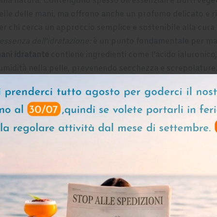
alla natura. Contengono spesso oli essenziali e burri vege
elle delle mani, ma offrono anche un profumo delicato e ri
er chi cerca un approccio semplice e sostenibile alla cura 
'essenza dell'idratazione:
è un punto fondamentale per man
ani idratante
contiene ingredienti come l'acido ialuronico, i
'umidità nella pelle, prevenendo secchezza e screpolatur
enefiche per le persone che lavorano in ambienti asciutti o
iparare e nutrire:
per le mani particolarmente secche e d
ssere una salvezza.
Queste creme contengono ingredienti ult
'oliva e la vitamina B5, che penetrano in profondità nella p
hi ha le mani particolarmente screpolate o rovinate.
Una Corretta Applicazione de
Nutriente
pplicare correttamente la crema mani idratante è fondame
antenere le tue mani morbide e belle nel tempo. Ecco un