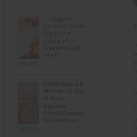
Oli Vegetali
1
Cosmetici: Come
Imparare a
Conoscerli e
L
Scegliere Quelli
l
Giusti
u
15/06/2026
n
n
Come Togliere le
Macchie dal Viso
S
in Modo
s
Naturale:
p
Consigli Pratici e
s
Rimedi Efficaci
s
15/05/2026
i