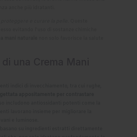
nza anche più idratanti.
 proteggere e curare la pelle.
Queste
pesso evitando l'uso di sostanze chimiche
a mani naturale
non solo favorisce la salute
vi di una Crema Mani
nti indici di invecchiamento, tra cui rughe,
ogettata appositamente per contrastare
esso includono antiossidanti potenti come la
dienti lavorano insieme per migliorare la
ovani e luminose.
 basano su ingredienti estratti direttamente