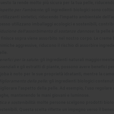
uesto la rende molto più sicura per la tua pelle, riducendo il
ispetto per l'ambiente:
gli ingredienti biologici sono coltiva
ertilizzanti sintetici, riducendo l'impatto ambientale dell'
pesso utilizzano imballaggi ecologici e sostenibili, contribue
iduzione dell'assorbimento di sostanze dannose:
la pelle è
i finisce sopra viene assorbito nel nostro corpo. Le creme
himiche aggressive, riducono il rischio di assorbire ingre
elle.
enefici per la salute:
gli ingredienti naturali maggiormente
ssenziali e gli estratti di piante, possono avere benefici per
ojoba è noto per le sue proprietà idratanti, mentre la camo
iglioramento della pelle:
gli ingredienti biologici contenu
igliorare l'aspetto della pelle. Ad esempio, l'uso regolare 
ughe, mantenendo le mani giovani e luminose.
tica e sostenibilità:
molte persone scelgono prodotti biolog
ostenibili. Questa scelta riflette un impegno verso il ben