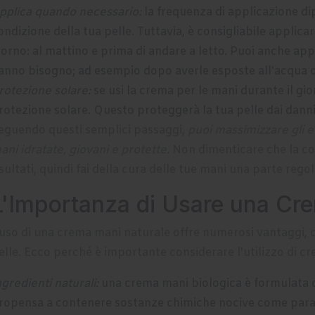
pplica quando necessario:
la frequenza di applicazione di
ondizione della tua pelle. Tuttavia, è consigliabile applic
iorno: al mattino e prima di andare a letto. Puoi anche app
anno bisogno; ad esempio dopo averle esposte all'acqua o
rotezione solare:
se usi la crema per le mani durante il gi
rotezione solare. Questo proteggerà la tua pelle dai danni
eguendo questi semplici passaggi,
puoi massimizzare gli e
ani idratate, giovani e protette.
Non dimenticare che la cos
isultati, quindi fai della cura delle tue mani una parte rego
L'Importanza di Usare una Cr
'uso di una crema mani naturale offre numerosi vantaggi, c
elle. Ecco perché è importante considerare l'utilizzo di c
ngredienti naturali:
una crema mani biologica è formulata c
ropensa a contenere sostanze chimiche nocive come parabeni,