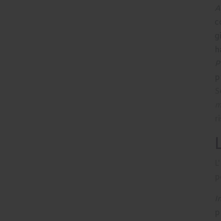
A
c
g
h
P
p
S
m
r
L
p
I
p