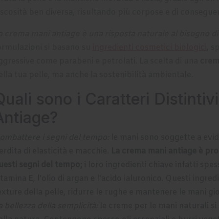
iscosità ben diversa, risultando più corpose e di consegue
a crema mani antiage è una risposta naturale al bisogno di
ormulazioni si basano su
ingredienti cosmetici biologici
, s
ggressive come parabeni e petrolati. La scelta di una
crem
ella tua pelle, ma anche la sostenibilità ambientale.
Quali sono i Caratteri Distinti
Antiage?
ombattere i segni del tempo:
le mani sono soggette a evide
erdita di elasticità e macchie.
La crema mani antiage è pr
uesti segni del tempo;
i loro ingredienti chiave infatti sp
itamina E, l'olio di argan e l'acido ialuronico. Questi ingre
exture della pelle, ridurre le rughe e mantenere le mani gi
a bellezza della semplicità:
le creme per le mani naturali si