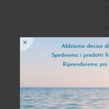
d
p
p
L
m
l
b
R
e
d
c
A
m