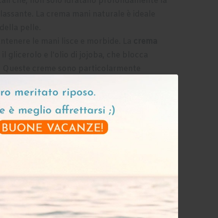
tali che, non solo idratano profondamente la
lassante. La crema mani naturale è ideale
della pelle.
tenere le mani lisce e morbide. La
crema
l glicerolo e l'olio di jojoba, che blocca
e. Queste creme sono particolarmente
 che soffrono di pelle secca cronica.
anneggiate,
la crema mani nutriente può
ra-idratanti come il burro di karité, l'olio
elle per riparare e nutrire. Sono ideali per
lla Crema Mani
ntale per ottenere i massimi benefici e
a guida passo dopo passo su come applicare